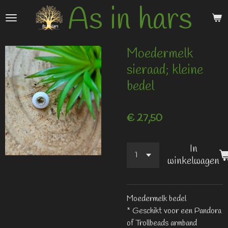
As in hars
Ga
direct
naar
de
Moedermelk
hoofdinhoud
sieraad; kleine
bedel
€ 27,50
In
winkelwagen
Moedermelk bedel
* Geschikt voor een Pandora
of Trollbeads armband