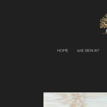
Ga
direct
naar
de
hoofdinhoud
HOME
WIE BEN IK?