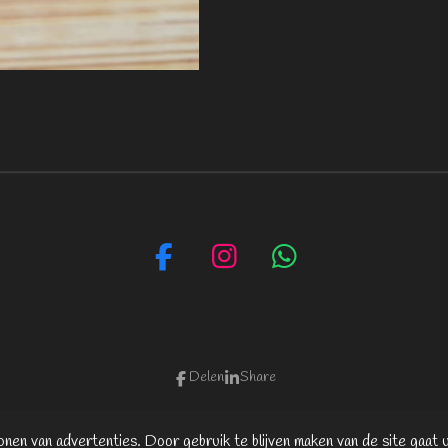
F
I
W
a
n
h
c
s
a
e
t
t
b
a
s
Delen
Share
o
g
A
o
r
p
nen van advertenties. Door gebruik te blijven maken van de site gaat 