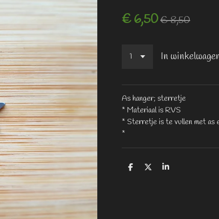
€ 6,50
€ 8,50
In winkelwage
As hanger; sterretje
* Materiaal is RVS
* Sterretje is te vullen met as 
*
D
D
S
e
e
h
l
e
a
e
l
r
n
e