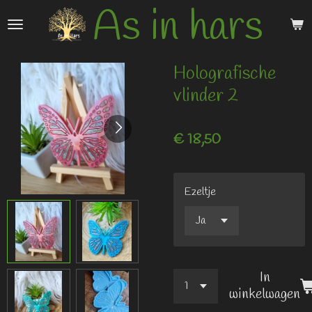
As in hars
Ga
direct
naar
de
Holografische
hoofdinhoud
vlinder 2
€ 18,50
Ezeltje
In
winkelwagen