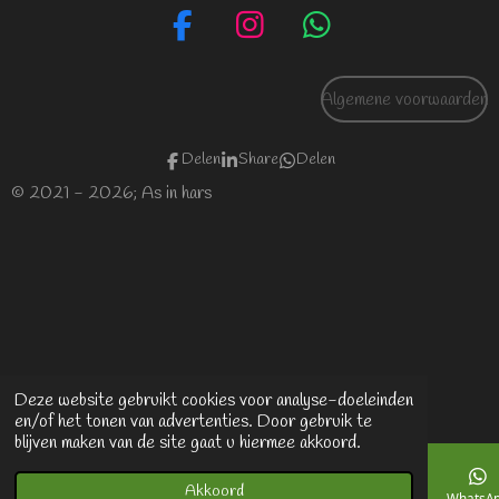
F
I
W
a
n
h
c
s
a
Algemene voorwaarden
e
t
t
b
a
s
Delen
Share
Delen
o
g
A
© 2021 - 2026; As in hars
o
r
p
k
a
p
m
Deze website gebruikt cookies voor analyse-doeleinden
en/of het tonen van advertenties. Door gebruik te
blijven maken van de site gaat u hiermee akkoord.
Akkoord
E-mailadres
Facebook
WhatsA