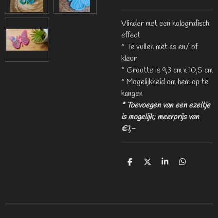
Vlinder met een holografisch
effect
* Te vullen met as en/ of
kleur
* Grootte is 9,3 cm x 10,5 cm
* Mogelijkheid om hem op te
hangen
* Toevoegen van een ezeltje
is mogelijk; meerprijs van
€1,-
D
D
S
D
e
e
h
e
l
e
a
l
e
l
r
e
n
e
n