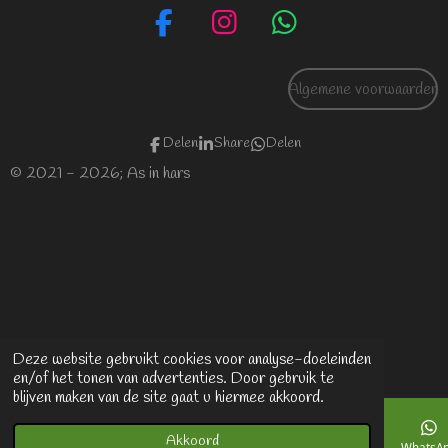
F
I
W
a
n
h
c
s
a
Algemene voorwaarden
e
t
t
b
a
s
Delen
Share
Delen
o
g
A
© 2021 - 2026; As in hars
o
r
p
k
a
p
m
Deze website gebruikt cookies voor analyse-doeleinden
en/of het tonen van advertenties. Door gebruik te
blijven maken van de site gaat u hiermee akkoord.
Akkoord
E-mailadres
Facebook
WhatsA