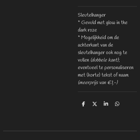
Sleutelhanger
* Gevuld met glow in the
dark roze
* Mogelijkheid om de
achterkant van de
sleutelhanger ook nog te
vullen
(dubbele kant)
;
eventueel te personaliseren
met (korte) tekst of naam
(meerprijs van €1,-)
D
D
S
D
e
e
h
e
l
e
a
l
e
l
r
e
n
e
n