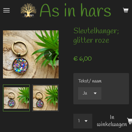
As in hars
Ga
direct
naar
de
Sleutelhanger;
hoofdinhoud
glitter roze
€ 6,00
Tekst/ naam
In
winkelwagen