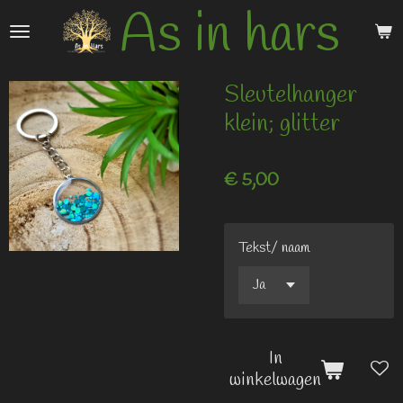
As in hars
Ga
direct
naar
de
Sleutelhanger
hoofdinhoud
klein; glitter
€ 5,00
Tekst/ naam
In
winkelwagen