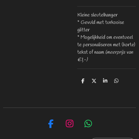
Kleine sleutelhanger
* Gevuld met turkooise
glitter
* Mogelijkheid om eventueel
te personaliseren met (korte)
tekst of naam
(meerprijs van
€1,-)
D
D
S
D
e
e
h
e
l
e
a
l
e
l
r
e
n
e
n
F
I
W
a
n
h