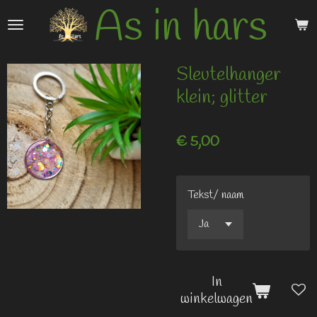
As in hars
Ga
direct
naar
de
Sleutelhanger
hoofdinhoud
klein; glitter
€ 5,00
Tekst/ naam
In
winkelwagen