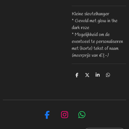
Kleine sleutelhanger
* Gevuld met glow in the
dark roze
* Mogelijkheid om de
eventueel te personaliseren
met (korte) tekst of naam
(meerprijs van €1,-)
D
D
S
D
e
e
h
e
l
e
a
l
e
l
r
e
n
e
n
F
I
W
a
n
h