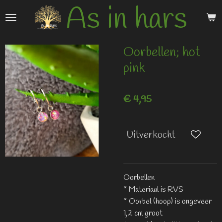
As in hars
Ga
direct
naar
de
Oorbellen; hot
hoofdinhoud
pink
€ 4,95
Uitverkocht
Oorbellen
* Materiaal is RVS
* Oorbel (hoop) is ongeveer
1,2 cm groot