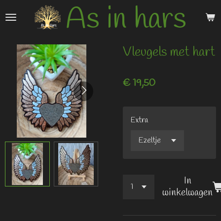
As in hars
Ga
direct
naar
de
Vleugels met hart
hoofdinhoud
€ 19,50
Extra
In
winkelwagen