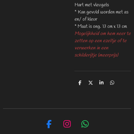
Hart met vleugels
* Kan gevuld worden met as
en/ of kleur
* Maat is ong. 13 cm x 13 cm
Mogelijkheid om hem neer te
zetten op een ezeltje of te
verwerken in een
schilderijtje (meerprijs)
D
D
S
D
e
e
h
e
l
e
a
l
e
l
r
e
n
e
n
F
I
W