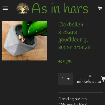
As in hars
Ga
direct
naar
de
Oorbellen
hoofdinhoud
stekers
goudkleurig;
super bronze
€ 4,75
In
winkelwagen
Oorbellen; stekers
* Materiaal is RVS,