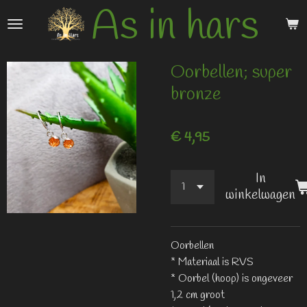
As in hars
Ga
direct
naar
de
Oorbellen; super
hoofdinhoud
bronze
€ 4,95
In
winkelwagen
Oorbellen
* Materiaal is RVS
* Oorbel (hoop) is ongeveer
1,2 cm groot