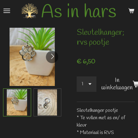
As in hars
Ga
direct
naar
de
Sleutelhanger;
hoofdinhoud
rvs pootje
€ 6,50
In
winkelwagen
Sleutelhanger pootje
* Te vullen met as en/ of
kleur
* Materiaal is RVS