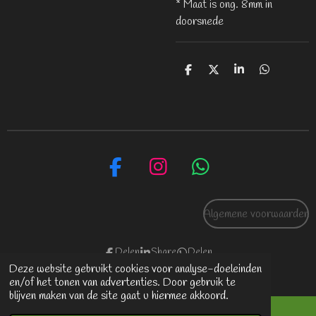
* Maat is ong. 8mm in
doorsnede
D
D
S
D
e
e
h
e
l
e
a
l
e
l
r
e
n
e
n
F
I
W
a
n
h
c
s
a
Algemene voorwaarden
e
t
t
b
a
s
Delen
Share
Delen
Deze website gebruikt cookies voor analyse-doeleinden
o
g
A
© 2021 - 2026; As in hars
en/of het tonen van advertenties. Door gebruik te
o
r
p
blijven maken van de site gaat u hiermee akkoord.
k
a
p