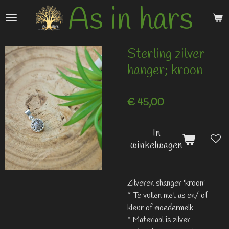
As in hars
Ga
direct
naar
de
Sterling zilver
hoofdinhoud
hanger; kroon
€ 45,00
In
winkelwagen
Zilveren shanger 'kroon'
* Te vullen met as en/ of
kleur of moedermelk
* Materiaal is zilver