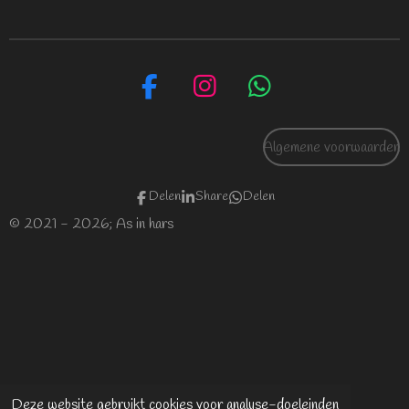
F
I
W
a
n
h
c
s
a
Algemene voorwaarden
e
t
t
b
a
s
Delen
Share
Delen
o
g
A
© 2021 - 2026; As in hars
o
r
p
k
a
p
m
Deze website gebruikt cookies voor analyse-doeleinden