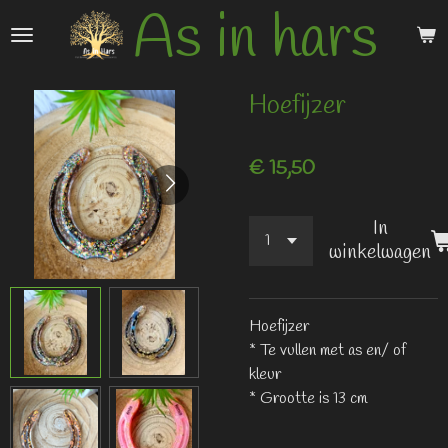
As in hars
Ga
direct
naar
de
Hoefijzer
hoofdinhoud
€ 15,50
In
winkelwagen
Hoefijzer
* Te vullen met as en/ of
kleur
* Grootte is 13 cm