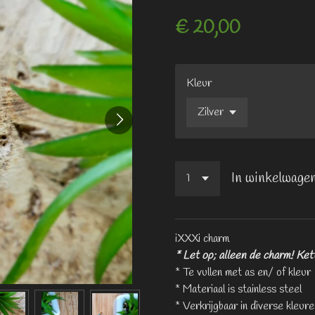
€ 20,00
Kleur
In winkelwage
iXXXi charm
* Let op; alleen de charm! Kett
* Te vullen met as en/ of kleur
* Materiaal is stainless steel
* Verkrijgbaar in diverse kleure