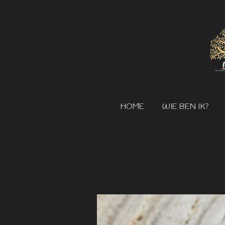
Ga
direct
naar
de
hoofdinhoud
HOME
WIE BEN IK?