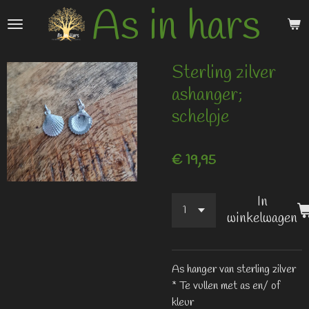
As in hars
Ga
direct
naar
de
Sterling zilver
hoofdinhoud
ashanger;
schelpje
€ 19,95
In
winkelwagen
As hanger van sterling zilver
* Te vullen met as en/ of
kleur