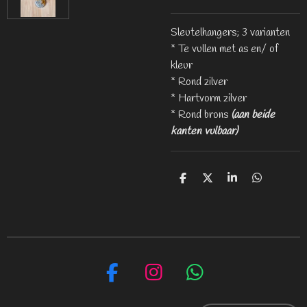
Sleutelhangers; 3 varianten
* Te vullen met as en/ of
kleur
* Rond zilver
* Hartvorm zilver
* Rond brons
(aan beide
kanten vulbaar)
D
D
S
D
e
e
h
e
l
e
a
l
e
l
r
e
n
e
n
F
I
W
a
n
h