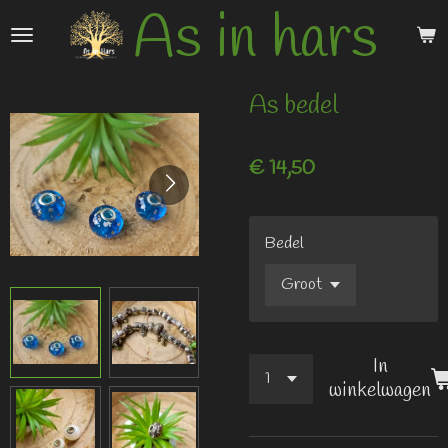
As in hars
Ga
direct
naar
de
As bedel
hoofdinhoud
€ 14,50
Bedel
In
winkelwagen