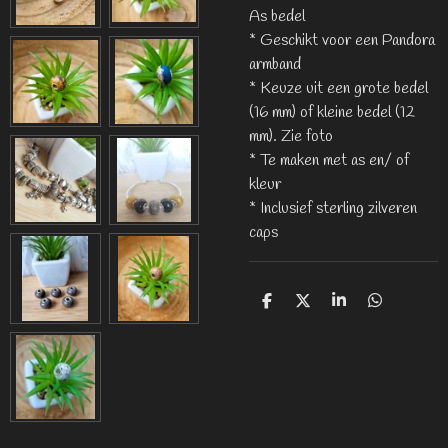
As bedel
* Geschikt voor een Pandora
armband
* Keuze uit een grote bedel
(16 mm) of kleine bedel (12
mm). Zie foto
* Te maken met as en/ of
kleur
* Inclusief sterling zilveren
caps
D
D
S
D
e
e
h
e
l
e
a
l
e
l
r
e
n
e
n