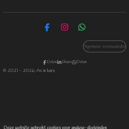
F
I
W
a
n
h
c
s
a
Algemene voorwaarden
e
t
t
b
a
s
Delen
Share
Delen
o
g
A
© 2021 - 2026; As in hars
o
r
p
k
a
p
m
Deze website gebruikt cookies voor analyse-doeleinden