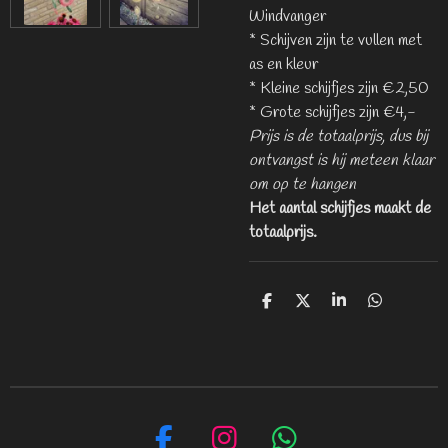
Windvanger
* Schijven zijn te vullen met
as en kleur
* Kleine schijfjes zijn €2,50
* Grote schijfjes zijn €4,-
Prijs is de totaalprijs, dus bij
ontvangst is hij meteen klaar
om op te hangen
Het aantal schijfjes maakt de
totaalprijs.
D
D
S
D
e
e
h
e
l
e
a
l
e
l
r
e
n
e
n