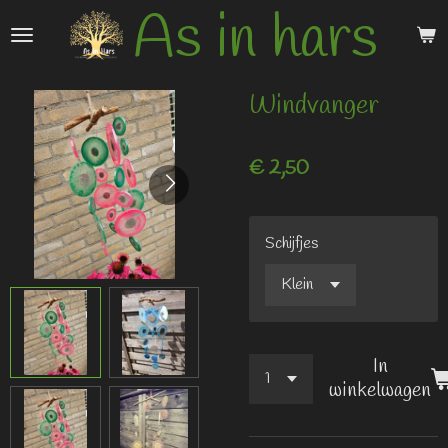
As in hars
Ga
direct
naar
de
Windvanger
hoofdinhoud
€ 2,50
Schijfjes
In
winkelwagen