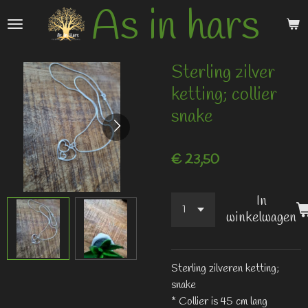
As in hars
Ga
direct
naar
de
Sterling zilver
hoofdinhoud
ketting; collier
snake
€ 23,50
In
winkelwagen
Sterling zilveren ketting;
snake
* Collier is 45 cm lang