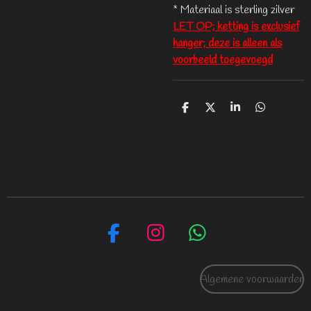
* Materiaal is sterling zilver
LET OP; ketting is exclusief
hanger; deze is alleen als
voorbeeld toegevoegd
D
D
S
D
e
e
h
e
l
e
a
l
e
l
r
e
n
e
n
F
I
W
a
n
h
c
s
a
Algemene voorwaarden
e
t
t